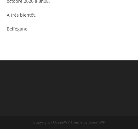
octobre 2020 à 8h08.
À très bientôt,
Belfégane
Copyright - OceanWP Theme by OceanWP