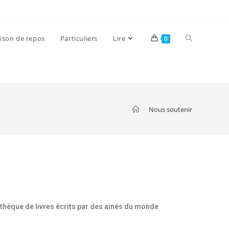
ison de repos
Particuliers
Lire
0
>
Nous soutenir
othèque de livres écrits par des ainés du monde