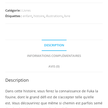
Fuka
au
Catégorie :
Livres
carnaval
Étiquettes :
enfant
,
histoire
,
illustrations
,
livre
des
animaux
DESCRIPTION
INFORMATIONS COMPLÉMENTAIRES
AVIS (0)
Description
Dans cette histoire, vous ferez la connaissance de Fuka la
fouine, dont le grand défi est de s’accepter telle qu’elle
est.
Vous découvrirez que même si chemin est parfois semé