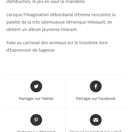
d’embuches, le jeu en vaut la chandelle.
Lorsque l’imagination débordante d’Emma rencontre la
palette de la très talentueuse
Véronique Imbeault, on
obtient un album jeunesse hilarant.
Fuka au carnaval des animaux est le troisième livre
d’Expression de Sagesse
Opens
Opens
in
in
a
a
Partager sur Twitter
Partager sur Facebook
new
new
window
window
Opens
Opens
in
in
a
a
Partager sur Pinterest
Envoyer ce produit par e-mail