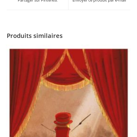
new
new
window
window
Produits similaires