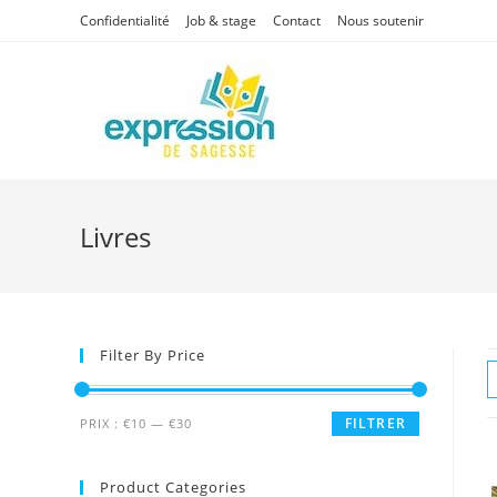
Skip
Confidentialité
Job & stage
Contact
Nous soutenir
to
content
Livres
Filter By Price
Prix
Prix
FILTRER
PRIX :
€10
—
€30
min
max
Product Categories