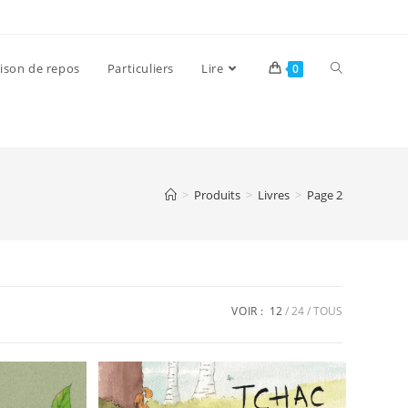
ison de repos
Particuliers
Lire
0
>
Produits
>
Livres
>
Page 2
VOIR :
12
24
TOUS