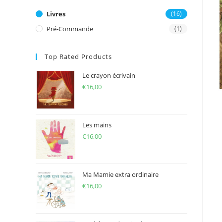
Livres
(16)
Pré-Commande
(1)
Top Rated Products
Le crayon écrivain
€
16,00
Les mains
€
16,00
Ma Mamie extra ordinaire
€
16,00